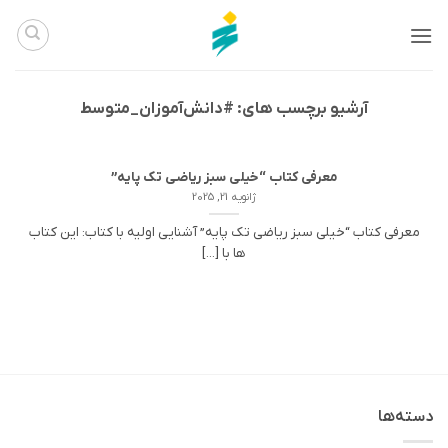
Ski
t
conten
آرشیو برچسب های:
#دانش‌آموزان_متوسط
معرفی کتاب “خیلی سبز ریاضی تک پایه”
ژانویه 21, 2025
معرفی کتاب “خیلی سبز ریاضی تک پایه” آشنایی اولیه با کتاب: این کتاب
ها با [...]
دسته‌ها