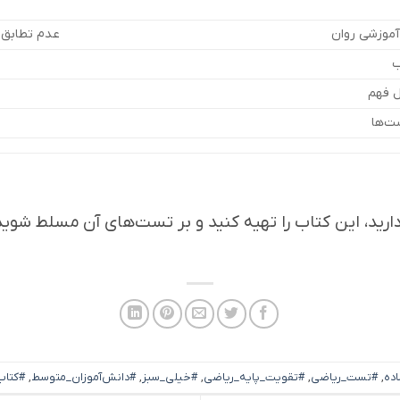
آموزشی روان
عدم تطابق 
ب
ل فهم
ت‌ها
رید، این کتاب را تهیه کنید و بر تست‌های آن مسلط شوید
ده
,
#تست_ریاضی
,
#تقویت_پایه_ریاضی
,
#خیلی_سبز
,
#دانش‌آموزان_متوسط
,
#کتاب