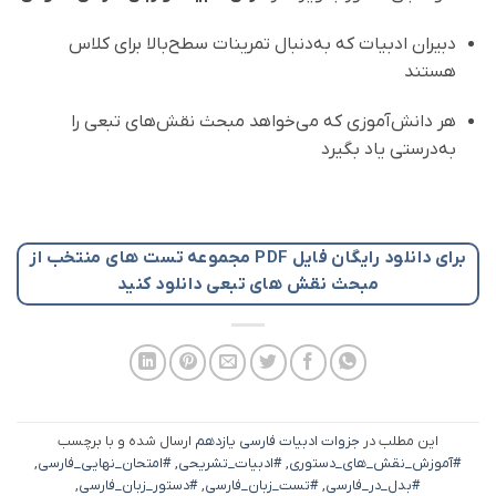
دبیران ادبیات که به‌دنبال تمرینات سطح‌بالا برای کلاس
هستند
هر دانش‌آموزی که می‌خواهد مبحث نقش‌های تبعی را
به‌درستی یاد بگیرد
برای دانلود رایگان فایل PDF مجموعه تست های منتخب از
مبحث نقش های تبعی دانلود کنید
این مطلب در
جزوات ادبیات فارسی یازدهم
ارسال شده و با برچسب
#آموزش_نقش_های_دستوری
,
#ادبیات_تشریحی
,
#امتحان_نهایی_فارسی
,
#بدل_در_فارسی
,
#تست_زبان_فارسی
,
#دستور_زبان_فارسی
,