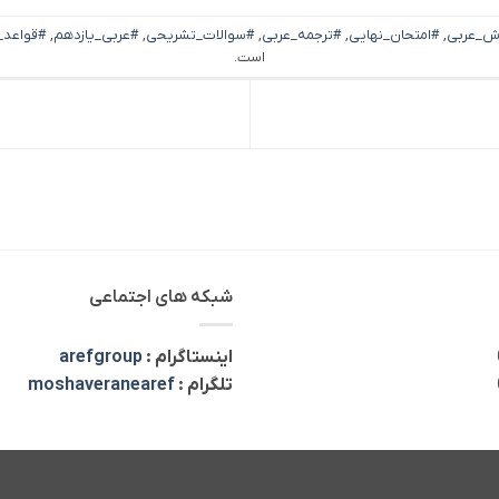
ش_عربی
,
#امتحان_نهایی
,
#ترجمه_عربی
,
#سوالات_تشریحی
,
#عربی_یازدهم
,
#قواعد_
است.
شبکه های اجتماعی
اینستاگرام :
arefgroup
تلگرام :
moshaveranearef