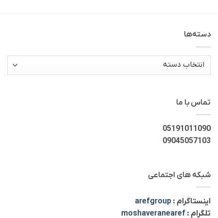
دسته‌ها
دسته‌ها
تماس با ما
05191011090
09045057103
شبکه های اجتماعی
اینستاگرام :
arefgroup
تلگرام :
moshaveranearef