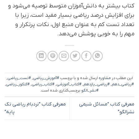
کتاب بیشتر به دانش‌آموزان متوسط توصیه می‌شود و
برای افزایش درصد ریاضی بسیار مفید است، زیرا با
تعداد تست کم به عنوان منبع اول، نکات پرتکرار و
مهم را به خوبی پوشش می‌دهد.
این مطلب در
مشاوره
ارسال شده و با برچسب
#آموزش_ریاضی
,
#تست_ریاضی
,
#ریاضی_دهم
,
#ریاضی_یازدهم
,
#کتاب_آموزشی
,
#کتاب_ریاضی
,
#کنکور_ریاضی
,
#نشر_الگو
برچسب‌گذاری شده است.
معرفی کتاب “مسائل شیمی
معرفی کتاب “نردبام ریاضی تک
نشرالگو”
پایه”