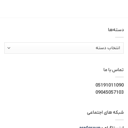
دسته‌ها
دسته‌ها
تماس با ما
05191011090
09045057103
شبکه های اجتماعی