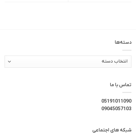
دسته‌ها
دسته‌ها
تماس با ما
05191011090
09045057103
شبکه های اجتماعی