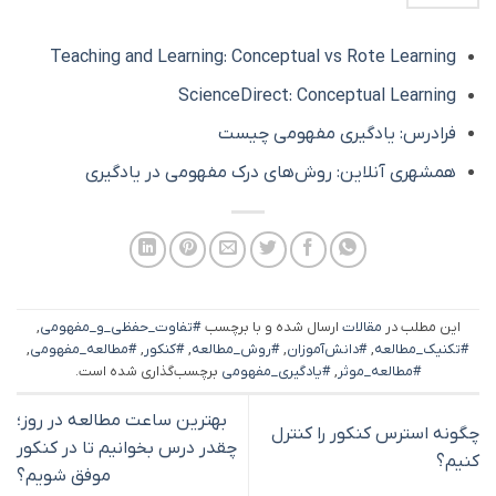
Teaching and Learning: Conceptual vs Rote Learning
ScienceDirect: Conceptual Learning
فرادرس: یادگیری مفهومی چیست
همشهری آنلاین: روش‌های درک مفهومی در یادگیری
این مطلب در
مقالات
ارسال شده و با برچسب
#تفاوت_حفظی_و_مفهومی
,
#تکنیک_مطالعه
,
#دانش‌آموزان
,
#روش_مطالعه
,
#کنکور
,
#مطالعه_مفهومی
,
#مطالعه_موثر
,
#یادگیری_مفهومی
برچسب‌گذاری شده است.
بهترین ساعت مطالعه در روز؛
چگونه استرس کنکور را کنترل
چقدر درس بخوانیم تا در کنکور
کنیم؟
موفق شویم؟