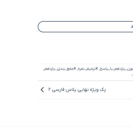
ون_یازدهم_با_پاسخ
,
#ترمیم_نمره
,
#جمع_بندی_یازدهم
,
پک ویژه نهایی پلاس فارسی ۲