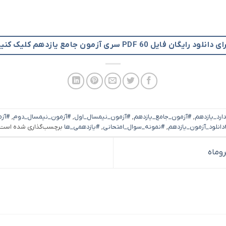
 دانلود رایگان فایل PDF 60 سری آزمون جامع یازدهم کلیک کنید
ارد_یازدهم
,
#آزمون_جامع_یازدهم
,
#آزمون_نیمسال_اول
,
#آزمون_نیمسال_دوم
,
#آزم
دانلود_آزمون_یازدهم
,
#نمونه_سوال_امتحانی
,
#یازدهمی_ها
برچسب‌گذاری شده است.
وماه