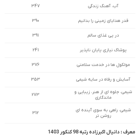
آب، آهنگ زندگی
347
390
قدر هدایای زمینی را بدانیم
در پی غذای سالم
391
241
پوشاک نیازی پایان ناپذیر
مولکول ها در خدمت سلامتی
376
353
آسایش و رفاه در سایه شیمی
شیمی، جلوه ای از هنر، زیبایی و
273
ماندگاری
شیمی، راهی به سوی آینده ای
312
روشن تر
معرف : دانیال اکبرزاده رتبه 98 کنکور 1403