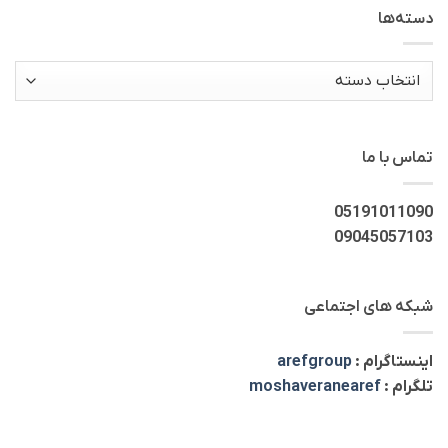
دسته‌ها
دسته‌ها
تماس با ما
05191011090
09045057103
شبکه های اجتماعی
اینستاگرام :
arefgroup
تلگرام :
moshaveranearef