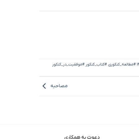
#منابع_کنکور #دسته_بندی_منابع #کتاب_کنکوری #منابع_تشریحی #منابع_آزمونی #کنکور_۱۴۰۵ #مطالعه_کنکوری #کتاب_کنکور #موفقیت_در_کنکور
مصاحبه
دعوت به همکاری