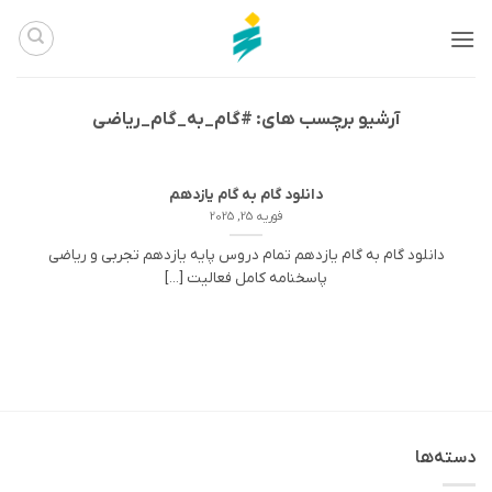
Ski
t
conten
آرشیو برچسب های:
#گام_به_گام_ریاضی
دانلود گام به گام یازدهم
فوریه 25, 2025
دانلود گام به گام یازدهم تمام دروس پایه یازدهم تجربی و ریاضی
پاسخنامه کامل فعالیت [...]
دسته‌ها