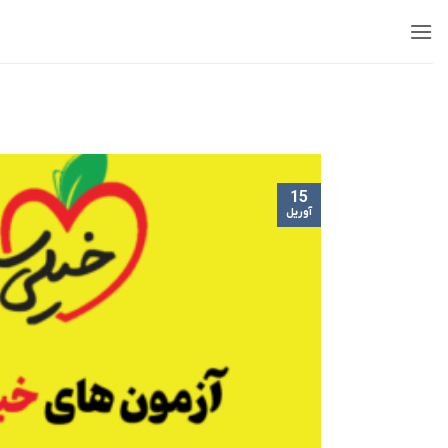
Ski
t
conten
15
آوریل