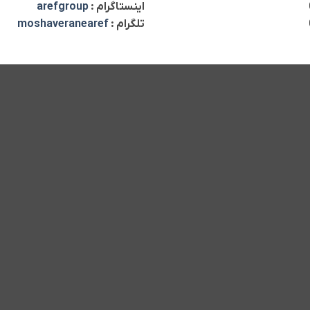
اینستاگرام :
arefgroup
تلگرام :
moshaveranearef