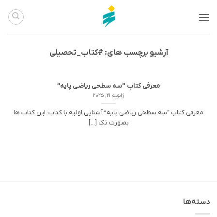
Ski
t
conten
آرشیو برچسب های:
#کتاب_تحصیلی
معرفی کتاب “سه سطحی ریاضی پایه”
ژانویه 21, 2025
معرفی کتاب “سه سطحی ریاضی پایه” آشنایی اولیه با کتاب: این کتاب ها
بصورت تک [...]
دسته‌ها