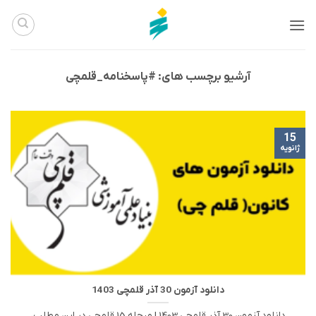
Ski
t
conten
آرشیو برچسب های:
#پاسخنامه_قلمچی
15
ژانویه
دانلود آزمون 30 آذر قلمچی 1403
دانلود آزمون 30 آذر قلمچی 1403 | مرحله 15 قلمچی در این مطلب،