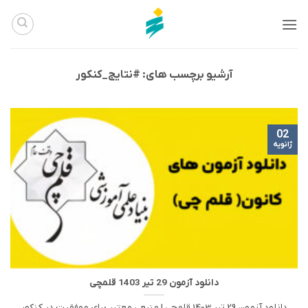
Ski
t
conten
آرشیو برچسب های:
#نتایج_کنکور
02
ژانویه
دانلود آزمون 29 تیر 1403 قلمچی
دانلود آزمون 29 تیر 1403 قلمچی | منبعی معتبر برای موفقیت در کنکور