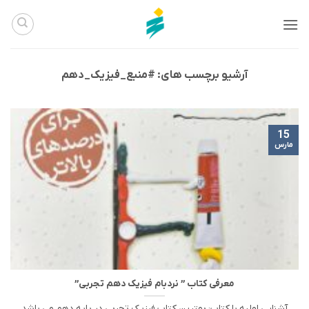
Ski
t
conten
آرشیو برچسب های:
#منبع_فیزیک_دهم
15
مارس
معرفی کتاب ” نردبام فیزیک دهم تجربی”
آشنایی اولیه با کتاب: بهترین کتاب فیزیک تجربی در پایه دهم می باشد