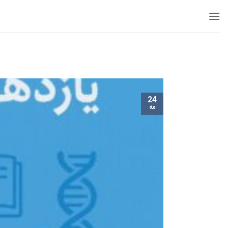
Ski
t
conten
24
مه