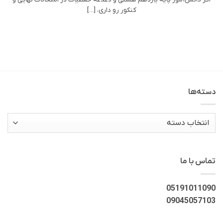
کنکور رو داری، [...]
دسته‌ها
دسته‌ها
تماس با ما
05191011090
09045057103