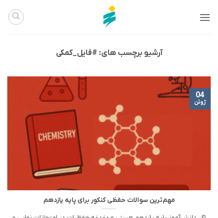
Ski
t
conten
آرشیو برچسب های:
#فایل_کمکی
04
ژوئن
مهم‌ترین سوالات حفظی کنکور برای پایه یازدهم
اگر دانش‌آموز پایه یازدهم هستی و دغدغه حفظیات در امتحانات نهایی و