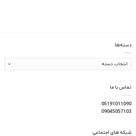
دسته‌ها
دسته‌ها
تماس با ما
05191011090
09045057103
شبکه های اجتماعی