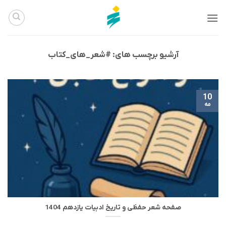
Ski
t
conten
آرشیو برچسب های:
#شعر_های_کتاب
10
مه
صفحه شعر حفظی و تاریخ ادبیات یازدهم 1404