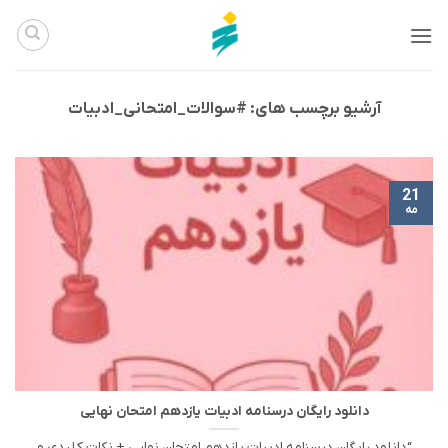
Ski
t
conten
آرشیو برچسب های:
#سوالات_امتحانی_ادبیات
21
مه
دانلود رایگان درسنامه ادبیات یازدهم امتحان نهایی
“دانلود رایگان درسنامه ادبیات یازدهم امتحان نهایی + نکات کلیدی و