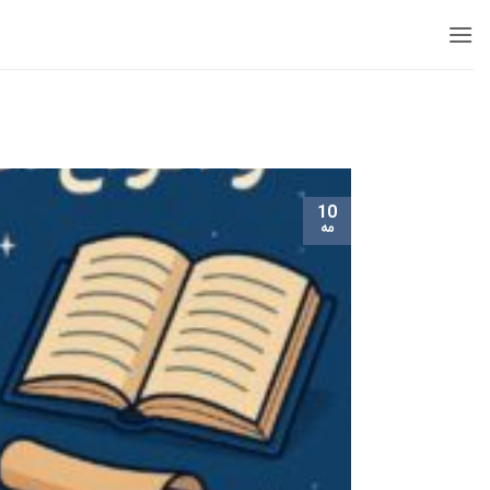
Ski
t
conten
10
مه