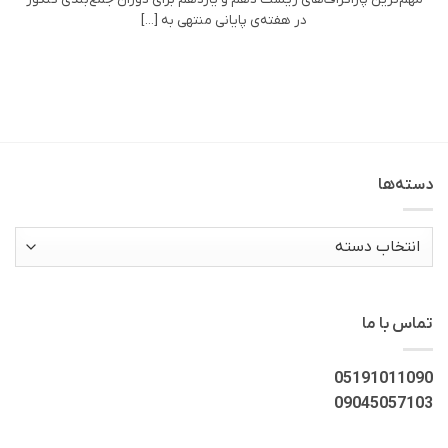
در هفته‌ی پایانی منتهی به [...]
دسته‌ها
دسته‌ها
تماس با ما
05191011090
09045057103