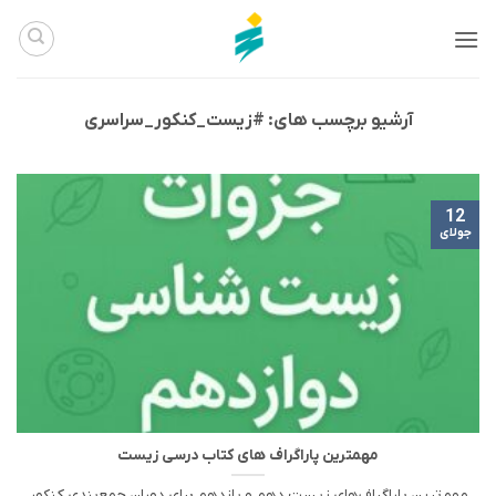
Ski
t
conten
آرشیو برچسب های:
#زیست_کنکور_سراسری
12
جولای
مهمترین پاراگراف های کتاب درسی زیست
مهم‌ترین پاراگراف‌های زیست دهم و یازدهم برای دوران جمع‌بندی کنکور