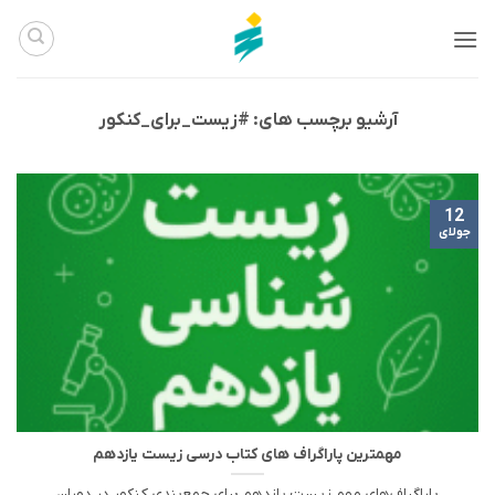
Ski
t
conten
آرشیو برچسب های:
#زیست_برای_کنکور
12
جولای
مهمترین پاراگراف های کتاب درسی زیست یازدهم
پاراگراف‌های مهم زیست یازدهم برای جمع‌بندی کنکور در دوران