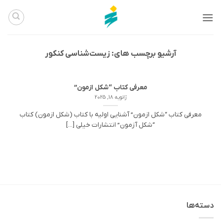
Ski
t
conten
آرشیو برچسب های:
زیست‌شناسی کنکور
معرفی کتاب “شکل ازمون”
ژانویه 18, 2025
معرفی کتاب “شکل ازمون” آشنایی اولیه با کتاب (شکل ازمون) کتاب
“شکل آزمون” انتشارات خیلی [...]
دسته‌ها