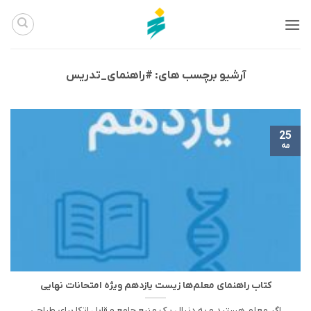
Ski
t
conten
آرشیو برچسب های:
#راهنمای_تدریس
25
مه
کتاب راهنمای معلم‌ها زیست یازدهم ویژه امتحانات نهایی
اگر معلم هستید و به دنبال یک منبع جامع و قابل اتکا برای طراحی