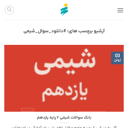
Ski
t
conten
آرشیو برچسب های:
#دانلود_سوال_شیمی
03
ژوئن
بانک سوالات شیمی ۲ پایه یازدهم
اگر به دنبال یک منبع جامع و قابل اطمینان برای آمادگی در امتحانات