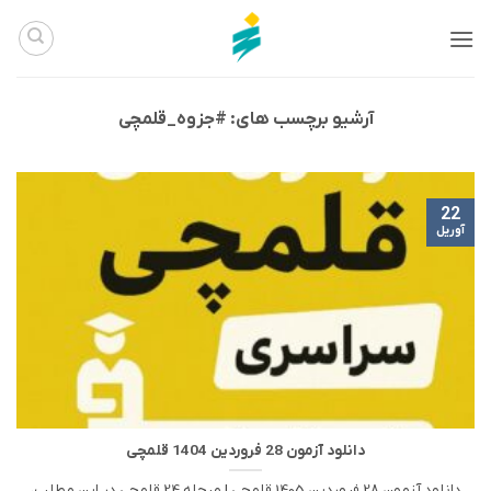
Ski
t
conten
آرشیو برچسب های:
#جزوه_قلمچی
22
آوریل
دانلود آزمون 28 فروردین 1404 قلمچی
دانلود آزمون 28 فروردین 1405 قلمچی | مرحله 24 قلمچی در این مطلب،