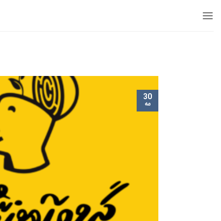
Ski
t
conten
30
مه