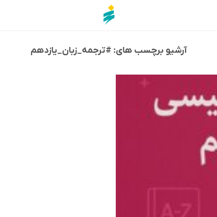
آرشیو برچسب های:
#ترجمه_زبان_یازدهم