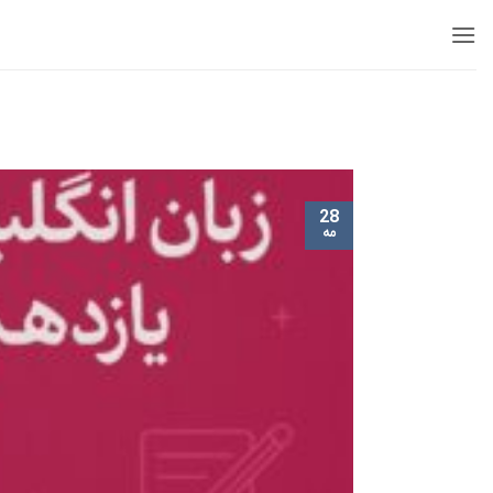
Ski
t
conten
28
مه