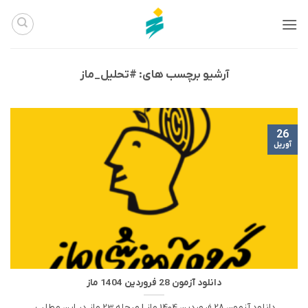
Ski
t
conten
آرشیو برچسب های:
#تحلیل_ماز
26
آوریل
دانلود آزمون 28 فروردین 1404 ماز
دانلود آزمون 28 فروردین 1404 ماز | مرحله 23 ماز در این مطلب،