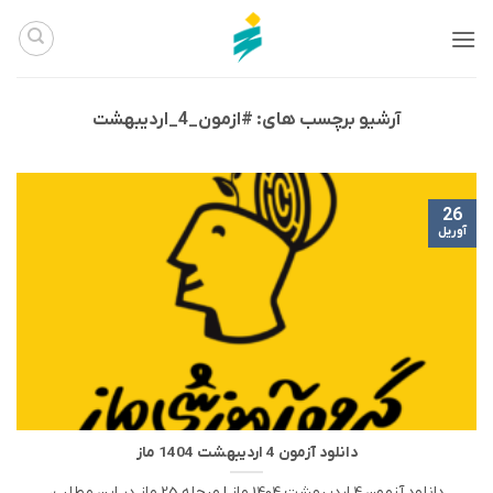
Ski
t
conten
آرشیو برچسب های:
#ازمون_4_اردیبهشت
26
آوریل
دانلود آزمون 4 اردیبهشت 1404 ماز
دانلود آزمون 4 اردیبهشت 1404 ماز | مرحله 25 ماز در این مطلب،