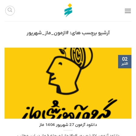
Ski
t
conten
آرشیو برچسب های:
#ازمون_ماز_شهریور
02
اکتبر
دانلود آزمون 27 شهریور 1404 ماز
دانلود آزمون 27 شهریور 1404 ماز | مرحله 6 ماز در این مطلب،