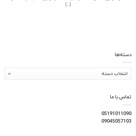
[...]
دسته‌ها
دسته‌ها
تماس با ما
05191011090
09045057103