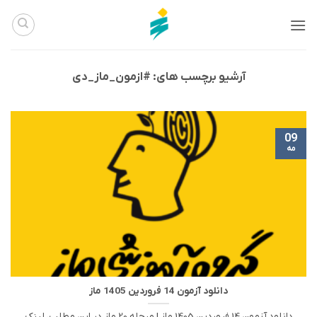
Ski
t
conten
آرشیو برچسب های:
#ازمون_ماز_دی
09
مه
دانلود آزمون 14 فروردین 1405 ماز
دانلود آزمون 14 فروردین 1405 ماز | مرحله 20 ماز در این مطلب، لینک