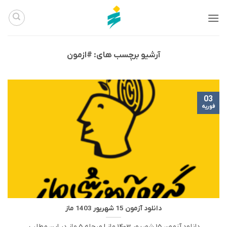
Ski
t
conten
آرشیو برچسب های:
#ازمون
03
فوریه
دانلود آزمون 15 شهریور 1403 ماز
دانلود آزمون 15 شهریور 1403 ماز | مرحله 5 ماز در این مطلب،