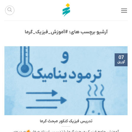
Ski
t
conten
آرشیو برچسب های:
#آموزش_فیزیک_گرما
07
آوریل
تدریس فیزیک کنکور مبحث گرما
آموزش جامع فیزیک مبحث گرما با تدریس استاد صفار
ویدیوی