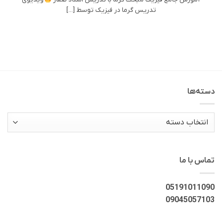
تدریس گرما در فیزیک توسط [...]
دسته‌ها
دسته‌ها
تماس با ما
05191011090
09045057103