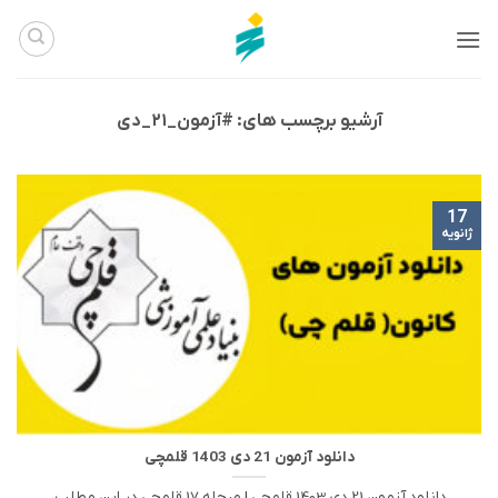
Ski
t
conten
آرشیو برچسب های:
#آزمون_۲۱_دی
17
ژانویه
دانلود آزمون 21 دی 1403 قلمچی
دانلود آزمون 21 دی 1403 قلمچی | مرحله 17 قلمچی در این مطلب،