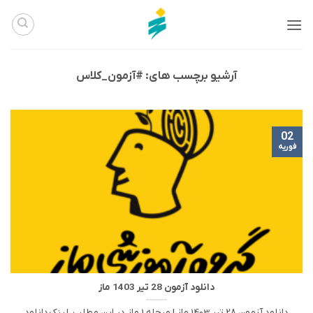
Ski
t
conten
آرشیو برچسب های:
#آزمون_کلاس
02
فوریه
دانلود آزمون 28 تیر 1403 ماز
دانلود آزمون 28 تیر 1403 ماز | مرحله 1 ماز در این مطلب، لینک دانلود