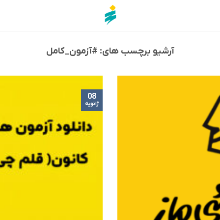
آرشیو برچسب های:
#آزمون_کامل
08
ژانویه