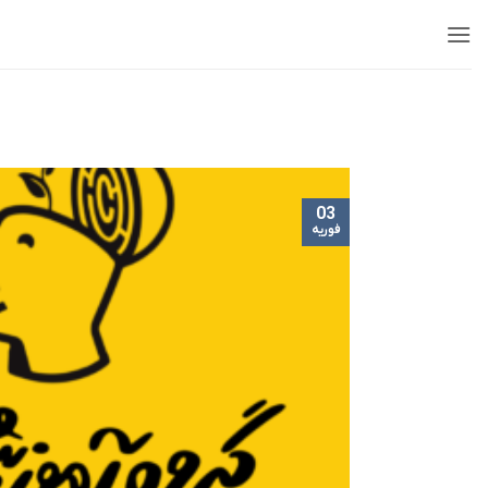
Ski
t
conten
03
فوریه