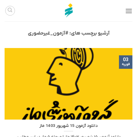
Ski
t
conten
آرشیو برچسب های:
#آزمون_غیرحضوری
03
فوریه
دانلود آزمون 15 شهریور 1403 ماز
دانلود آزمون 15 شهریور 1403 ماز | مرحله 5 ماز در این مطلب،